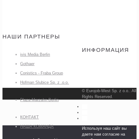
НАШИ ПАРТНЕРЫ
ИНФОРМАЦИЯ
ivis Media Berlin
Gothaer
Conistics - Fraba Group
Hofman Slubice Sp. z .o.o.
© Eurojob-West Sp. z o.o.. All
Rights Reserved.
Plaza Marzahn Berlin
КОНТАКТ
НАША КОМАНДА
Используя наш сайт вы
даете нам согласие на