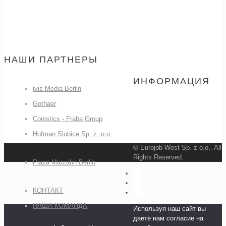
НАШИ ПАРТНЕРЫ
ИНФОРМАЦИЯ
ivis Media Berlin
Gothaer
Conistics - Fraba Group
Hofman Slubice Sp. z .o.o.
© Eurojob-West Sp. z o.o.. All
Rights Reserved.
Plaza Marzahn Berlin
КОНТАКТ
НАША КОМАНДА
Используя наш сайт вы
даете нам согласие на